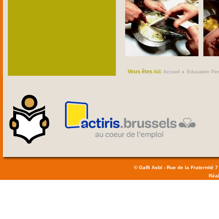
Vous êtes ici:
Accueil
Education Pe
© Gaffi Asbl - Rue de la Fraternité 7
Réal