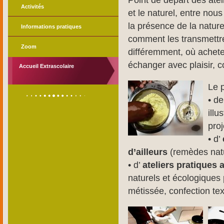
Point de départ des atelie
Activités
et le naturel, entre nous
la présence de la nature
Informations pratiques
comment les transmettr
Zoom
différemment, où acheter
échanger avec plaisir, c
Accueil Extrascolaire
Le 
• d
illu
proj
• d’
d’ailleurs
(remèdes natur
• d’
ateliers pratiques 
naturels et écologiques p
métissée, confection tex